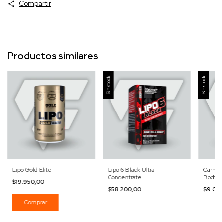
Compartir
Productos similares
Sin stock
Sin stock
Lipo Gold Elite
Lipo 6 Black Ultra
Carniti
Concentrate
BodyA
$19.950,00
$58.200,00
$9.00