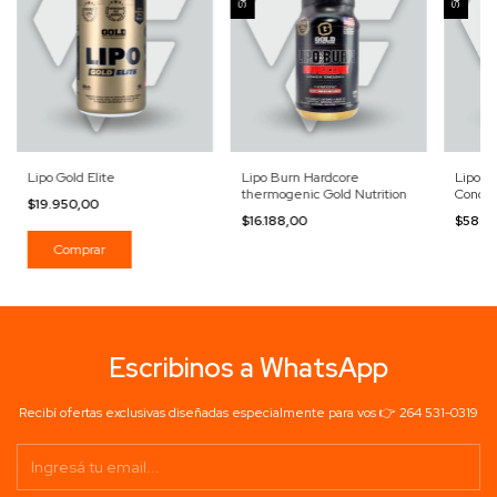
Lipo Gold Elite
Lipo Burn Hardcore
Lipo 6 
thermogenic Gold Nutrition
Concen
$19.950,00
$16.188,00
$58.2
Escribinos a WhatsApp
Recibí ofertas exclusivas diseñadas especialmente para vos 👉 264 531-0319