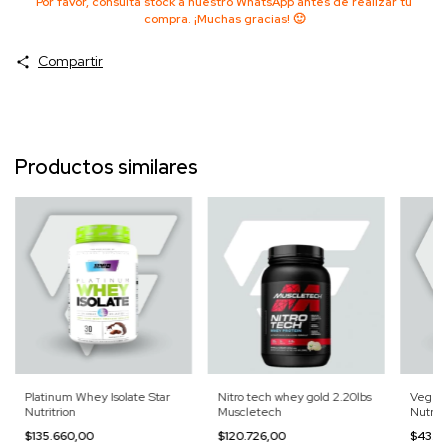
Por favor, consultá stock a nuestro WhatsApp antes de realizar tu
compra. ¡Muchas gracias! 🙂
Compartir
Productos similares
Platinum Whey Isolate Star
Nitro tech whey gold 2.20lbs
Vegetal
Nutritrion
Muscletech
Nutriti
$135.660,00
$120.726,00
$43.2