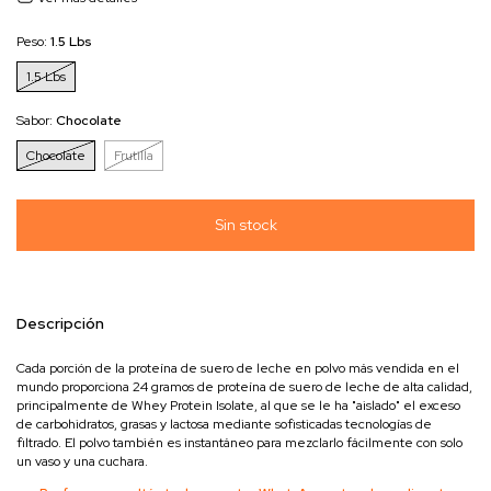
Peso:
1.5 Lbs
1.5 Lbs
Sabor:
Chocolate
Chocolate
Frutilla
Descripción
Cada porción de la proteína de suero de leche en polvo más vendida en el
mundo proporciona 24 gramos de proteína de suero de leche de alta calidad,
principalmente de Whey Protein Isolate, al que se le ha "aislado" el exceso
de carbohidratos, grasas y lactosa mediante sofisticadas tecnologías de
filtrado. El polvo también es instantáneo para mezclarlo fácilmente con solo
un vaso y una cuchara.