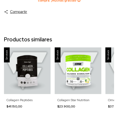
compra. ¡Muchas gracias! 🙂
Compartir
Productos similares
Sin stock
Sin stock
Sin stock
Collagen Peptides
Collagen Star Nutrition
Omega 
$41.150,00
$23.900,00
$37.6