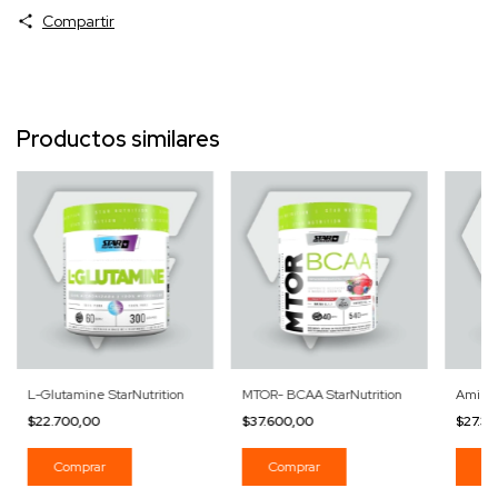
Compartir
Productos similares
L-Glutamine StarNutrition
MTOR- BCAA StarNutrition
Amino 
$22.700,00
$37.600,00
$27.3
Comprar
Comprar
Co